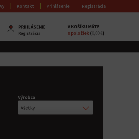
vy
Kontakt
Prihlásenie
Registrácia
V KOŠÍKU MÁTE
PRIHLÁSENIE
0
položiek
(
0,00 €
)
Registrácia
Výrobca
Všetky