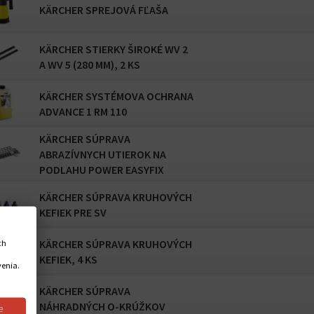
KÄRCHER SPREJOVÁ FĽAŠA
KÄRCHER STIERKY ŠIROKÉ WV 2
A WV 5 (280 MM), 2 KS
KÄRCHER SYSTÉMOVA OCHRANA
ADVANCE 1 RM 110
KÄRCHER SÚPRAVA
ABRAZÍVNYCH UTIEROK NA
PODLAHU POWER EASYFIX
KÄRCHER SÚPRAVA KRUHOVÝCH
KEFIEK PRE SV
KÄRCHER SÚPRAVA KRUHOVÝCH
ch
KEFIEK, 4 KS
venia.
KÄRCHER SÚPRAVA
NÁHRADNÝCH O-KRÚŽKOV
e