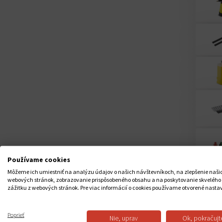
Používame cookies
Môžeme ich umiestniť na analýzu údajov o našich návštevníkoch, na zlepšenie naši
webových stránok, zobrazovanie prispôsobeného obsahu a na poskytovanie skvelého
zážitku z webových stránok. Pre viac informácií o cookies používame otvorené nasta
Poprieť
Nie, uprav
Ok, pokračujt