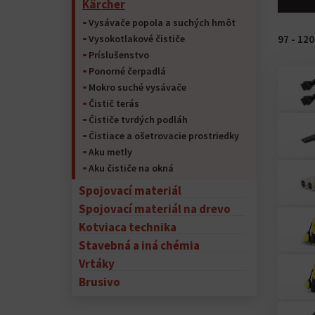
Kärcher
Vysávače popola a suchých hmôt
97 - 12
Vysokotlakové čističe
Príslušenstvo
Ponorné čerpadlá
Mokro suché vysávače
Čistič terás
Čističe tvrdých podláh
Čistiace a ošetrovacie prostriedky
Aku metly
Aku čističe na okná
Spojovací materiál
Spojovací materiál na drevo
Kotviaca technika
Stavebná a iná chémia
Vrtáky
Brusivo