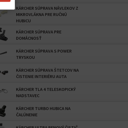
KÄRCHER SÚPRAVA NÁVLEKOV Z
MIKROVLÁKNA PRE RUČNÚ
HUBICU
KÄRCHER SÚPRAVA PRE
DOMÁCNOSŤ
KÄRCHER SÚPRAVA S POWER
TRYSKOU
KÄRCHER SÚPRAVA ŠTETCOV NA
ČISTENIE INTERIÉRU AUTA
KÄRCHER TLA 4 TELESKOPICKÝ
NADSTAVEC
KÄRCHER TURBO HUBICA NA
ČALÚNENIE
KÄRCHER ULTRA PENOVÝ ČISTIČ