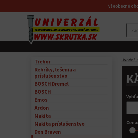
Všeobecné ob
Úvodná s
Trebor
Rebríky, lešenia a
K
príslušenstvo
BOSCH Dremel
BOSCH
Vyhľ
Emos
Ardon
Makita
Cena
Makita príslušenstvo
Den Braven