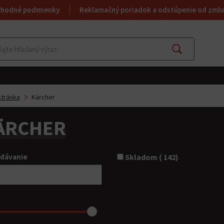
chodné podmienky
Reklamačný poriadok a odstúpenie od zmlu
Hľadať
tránka
Kärcher
ÄRCHER
adávanie
Skladom ( 142)
: