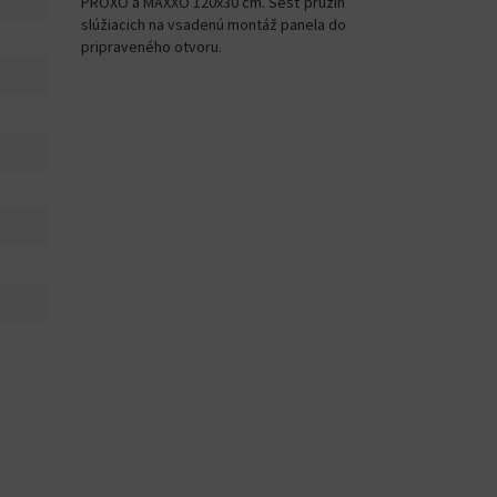
PROXO a MAXXO 120x30 cm. Šesť pružín
slúžiacich na vsadenú montáž panela do
pripraveného otvoru.