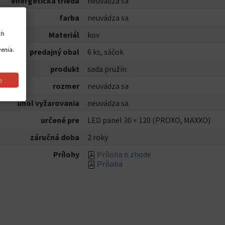
energetická trieda
neuvádza sa
farba
neuvádza sa
ch
Materiál
kov
venia.
predajný obal
6 ks, sáčok
produkt
sada pružín
e
rozmer
neuvádza sa
uhol vyžarovania
neuvádza sa
určené pre
LED panel 30 × 120 (PROXO, MAXXO)
záručná doba
2 roky
Prílohy
Príloha o zhode
Príloha