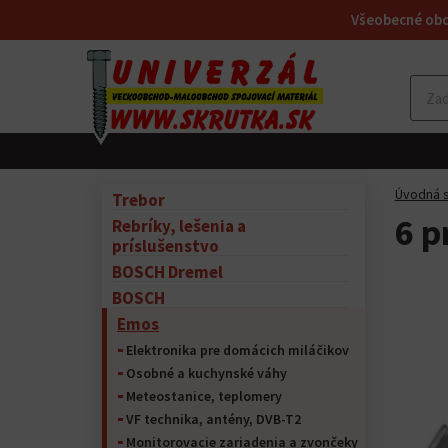
Všeobecné ob
Úvodná s
Trebor
6 p
Rebríky, lešenia a
príslušenstvo
BOSCH Dremel
BOSCH
Emos
Elektronika pre domácich miláčikov
Osobné a kuchynské váhy
Meteostanice, teplomery
VF technika, antény, DVB-T2
Monitorovacie zariadenia a zvončeky