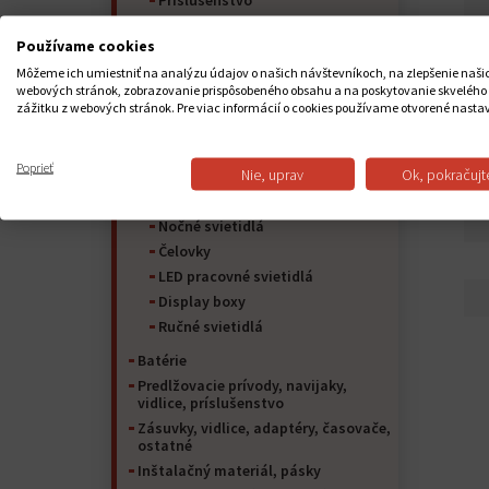
Príslušenstvo
LED priemyselné svietidlá
Používame cookies
LED panely VEĽKÉ
Môžeme ich umiestniť na analýzu údajov o našich návštevníkoch, na zlepšenie naši
LED panely MALÉ
webových stránok, zobrazovanie prispôsobeného obsahu a na poskytovanie skvelého
Stropné svietidlá
zážitku z webových stránok. Pre viac informácií o cookies používame otvorené nasta
Stolné lampy
Senzory
Poprieť
Nie, uprav
Ok, pokračujt
LED, halogénové reflektory
Cyklosvietidlá
Nočné svietidlá
Čelovky
LED pracovné svietidlá
Display boxy
Ručné svietidlá
Batérie
Predlžovacie prívody, navijaky,
vidlice, príslušenstvo
Zásuvky, vidlice, adaptéry, časovače,
ostatné
Inštalačný materiál, pásky