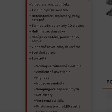
Videotelefóny, zvončeky
TV audio príslušenstvo
Meteostanice, teplomery, váhy,
ostatné
Termostaty, detektory CO a dymu
Multimetre, skúšačky
Nabíjačky batérií, powerbanky,
zdroje
Vianočné osvetlenie, dekorácie
Svetelné zdroje
Svietidlá
Vonkajšie záhradné svietidlá
Ambientné osvetlenie
Highbay
PO
Núdzové svietidlá
Kempingové, lapače hmyzu
Reflektory
Vestavná svítidla
Príslušenstvo pre LED svetlá