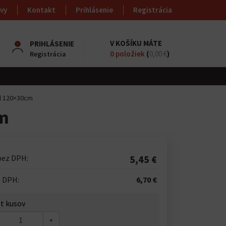
vy
Kontakt
Prihlásenie
Registrácia
V KOŠÍKU MÁTE
PRIHLÁSENIE
0
položiek
(
0,00 €
)
Registrácia
el 120×30cm
cm
bez DPH:
5,45 €
s DPH:
6,70 €
t kusov
+