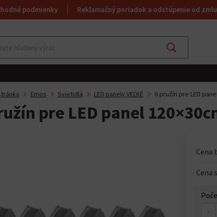
chodné podmienky
Reklamačný poriadok a odstúpenie od zmlu
Hľadať
tránka
Emos
Svietidlá
LED panely VEĽKÉ
6 pružín pre LED pan
ružín pre LED panel 120×30
Cena 
Cena 
Poče
-