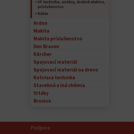
VF technika, antény, drobné elektro,
príslušenstvo
Káble
Ardon
Makita
Makita príslušenstvo
Den Braven
Kärcher
Spojovací materiál
Spojovací materiál na drevo
Kotviaca technika
Stavebná a iná chémia
Vrtáky
Brusivo
Podpora