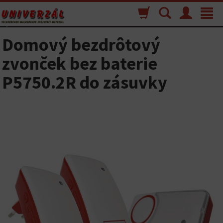
Nákupný
Vyhľadávanie
Menu
Toggle
košík
navigat
Domový bezdrôtový
zvonček bez baterie
P5750.2R do zásuvky