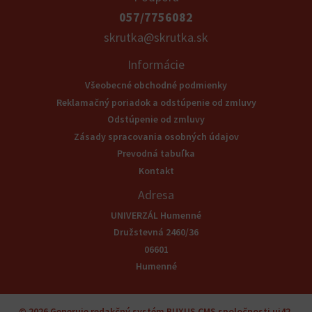
057/7756082
skrutka@skrutka.sk
Informácie
Všeobecné obchodné podmienky
Reklamačný poriadok a odstúpenie od zmluvy
Odstúpenie od zmluvy
Zásady spracovania osobných údajov
Prevodná tabuľka
Kontakt
Adresa
UNIVERZÁL Humenné
Družstevná 2460/36
06601
Humenné
© 2026
Generuje
redakčný systém
BUXUS
CMS
spoločnosti
ui42
.