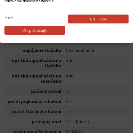
používame otvorené nastavenia.
maximálna hlasitosť
110 dB
zvonenia
Poprieť
možnosť pridať ďalšie
áno, max. 8
Nie, uprav
tlačidlo
Ok, pokračujte
napájanie hlavnej
230 V AC
jednotky
napájanie tlačidla
bez napájania
optická signalizácia na
áno
tlačidle
optická signalizácia na
áno
zvončeku
počet melódií
10
počet prijímačov v balení
2 ks
počet tlačidiel v balení
1 ks
predajný obal
1 ks, blister
prenosová frekvencia
433 MHz