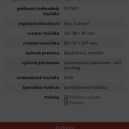
prídavné (náhradné)
P5750T
tlačidlo
regulácia hlasitosti
áno, 5 úrovní
rozmer tlačidla
24 × 90 × 40 mm
rozmer zvončeka
66 × 57 × 107 mm
spôsob prenosu
bezdrôtový zvonček
spôsob párovania
automatické párovanie – self-
learning
vodeodolné tlačidlo
IP44
špeciálne funkcie
bezbatériové tlačítko
Prílohy
Príloha o zhode
Príloha
Podpora