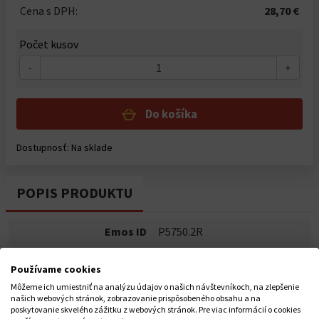
Cena s DPH:
28,70 €
Počet kusov
-
+
Do košíka
Dostupnosť: Na sklade
POPIS PRODUKTU
Emos ID
P5750.2R
Hmotnosť
0.277 kg
Používame cookies
dosah tlačidla
150 m
Môžeme ich umiestniť na analýzu údajov o našich návštevníkoch, na zlepšenie
našich webových stránok, zobrazovanie prispôsobeného obsahu a na
farba
červená
poskytovanie skvelého zážitku z webových stránok. Pre viac informácií o cookies