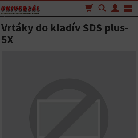
Nákupný
Vyhľadávanie
Menu
Toggle
košík
navigat
Vrtáky do kladív SDS plus-
5X