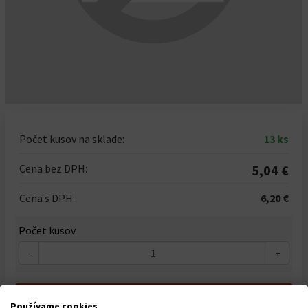
Počet kusov na sklade:
13 ks
Cena bez DPH:
5,04 €
Cena s DPH:
6,20 €
Počet kusov
-
+
Do košíka
Používame cookies