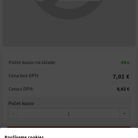
Počet kusov na sklade:
4 ks
Cena bez DPH:
7,01 €
Cena s DPH:
8,62 €
Počet kusov
-
+
Do košíka
Používame cookies