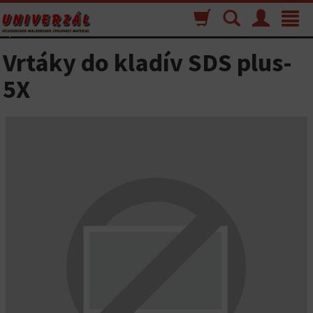
Nákupný
Vyhľadávanie
Menu
Toggle
košík
navigat
Vrtáky do kladív SDS plus-
5X