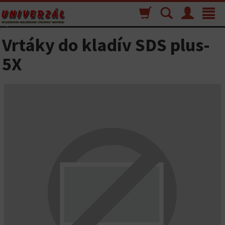
Nákupný
Vyhľadávanie
Menu
Toggle
košík
navigat
Vrtáky do kladív SDS plus-
5X