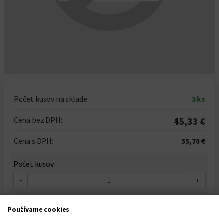
Počet kusov na sklade:
3 ks
Cena bez DPH:
45,33 €
Cena s DPH:
55,76 €
Počet kusov
-
+
Používame cookies
Do košíka