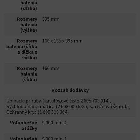
balenia
(dĺžka)
Rozmery
395 mm
balenia
(výška)
Rozmery
160 x 135 x 395 mm
balenia (šírka
x dĺžka x
výška)
Rozmery
160 mm
balenia
(šírka)
Rozsah dodávky
Upínacia príruba (katalógové číslo 2 605 703 014),
Rýchloupínacia matica (2 608 000 684), Kartónová škatuľa,
Ochranný kryt (1 605 510 364)
Voľnobežné
9.000 min-1
otáčky
Voľnobežné
9.000 min-1