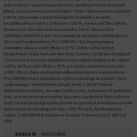
pracovisku pri rezaní armovacej ocele, medených rúrok, kovových
platní, zvarov a kovových konštrukcií. Vďaka výkonu motora vyššiemu
o 66 % v porovnaní s predchádzajúcimi modelmi a novému
bezuhlíkovému motoru s príkonom 1 000 W, menšej údržbe a dlhšej
životnosti je táto uhlová brúska náradím, ktoré vám pomôže
spoľahlivo dokončiť prácu. Toto náradie je súčasťou systému Bosch
18V a využíva akumulátory ProCORE18V = 8,0 Ah poskytujúce
maximálny výkon a výdrž dlhšiu o 30 %. Zažite vyššiu úroveň
bezpečnosti vďaka funkciám ako Drop Control, Fast Brake a KickBack
Control, ktoré zaručujú spoľahlivosť aj pri najnáročnejšej práci. Výkon
vyšší o 66 % a výdrž dlhšia o 30 % pri rezaní a brúsení v porovnaní
s GWS 18V-LI vďaka novému bezuhlíkovému motoru a akumulátoru
ProCORE18V, ktoré optimalizujú výkon a pomáhajú dosiahnuť výkon
zodpovedajúci elektrickému náradiu triedy 1 000 W. Funkcie
elektronickej ochrany, ako napr. rýchla brzda, ochrana proti spätnému
rázu, ochrana proti opätovnému spusteniu a jedinečná funkcia Bosch
Drop Control poskytujú vyššiu úroveň bezpečnosti a ovládania náradia.
Upínacia príruba (katalógové číslo 2 605 703 014); Rýchloupínacia
matica (2 608 000 684); Kartónová škatuľa; Ochranný kryt (1 605 510
364)
BOSCH ID
06019J4000