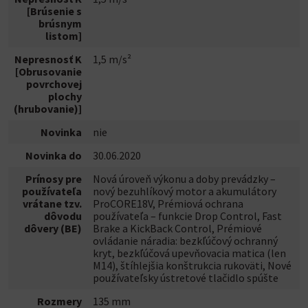
[Brúsenie s
brúsnym
listom]
Nepresnosť K
1,5 m/s²
[Obrusovanie
povrchovej
plochy
(hrubovanie)]
Novinka
nie
Novinka do
30.06.2020
Prínosy pre
Nová úroveň výkonu a doby prevádzky –
používateľa
nový bezuhlíkový motor a akumulátory
vrátane tzv.
ProCORE18V, Prémiová ochrana
dôvodu
používateľa – funkcie Drop Control, Fast
dôvery (BE)
Brake a KickBack Control, Prémiové
ovládanie náradia: bezkľúčový ochranný
kryt, bezkľúčová upevňovacia matica (len
M14), štíhlejšia konštrukcia rukoväti, Nové
používateľsky ústretové tlačidlo spúšte
Rozmery
135 mm