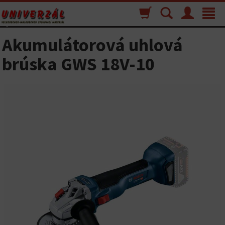
Nákupný
Vyhľadávanie
Menu
Toggle
košík
navigat
Akumulátorová uhlová
brúska GWS 18V-10