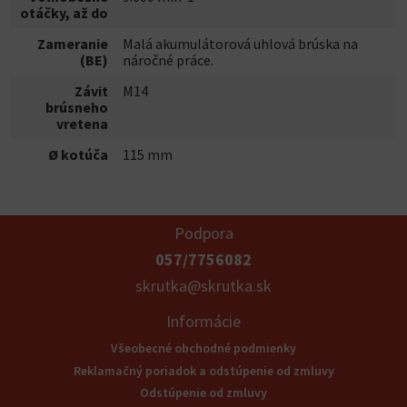
otáčky, až do
Zameranie
Malá akumulátorová uhlová brúska na
(BE)
náročné práce.
Závit
M14
brúsneho
vretena
Ø kotúča
115 mm
Podpora
057/7756082
skrutka@skrutka.sk
Informácie
Všeobecné obchodné podmienky
Reklamačný poriadok a odstúpenie od zmluvy
Odstúpenie od zmluvy