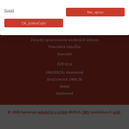
Informácie
Poprieť
Nie, uprav
Všeobecné obchodné podmienky
Ok, pokračujte
Reklamačný poriadok a odstúpenie od zmluvy
Odstúpenie od zmluvy
Zásady spracovania osobných údajov
Prevodná tabuľka
Kontakt
Adresa
UNIVERZÁL Humenné
Družstevná 2460/36
06601
Humenné
© 2026
Generuje
redakčný systém
BUXUS
CMS
spoločnosti
ui42
.