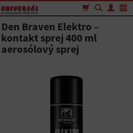
Nákupný
Vyhľadávanie
Menu
Toggle
košík
navigat
Den Braven Elektro –
kontakt sprej 400 ml
aerosólový sprej