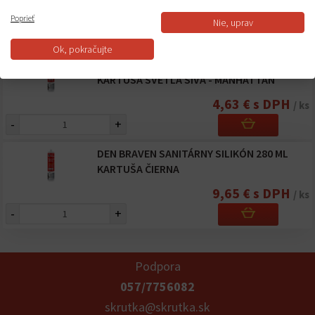
9,65 € s DPH
/ ks
Poprieť
Nie, uprav
-
+
Ok, pokračujte
DEN BRAVEN SANITÁRNY SILIKÓN 280 ML
KARTUŠA SVETLÁ SIVÁ - MANHATTAN
4,63 € s DPH
/ ks
-
+
DEN BRAVEN SANITÁRNY SILIKÓN 280 ML
KARTUŠA ČIERNA
9,65 € s DPH
/ ks
-
+
Podpora
057/7756082
skrutka@skrutka.sk