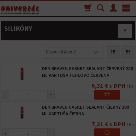
Nákupný
Vyhľadávanie
Menu
Toggle
košík
navigat
SILIKÓNY
Názvu od A po Z
DEN BRAVEN GASKET SEALANT ČERVENÝ 280
ML KARTUŠA TEHLOVO ČERVENÁ
6,31 € s DPH
/ ks
-
+
DEN BRAVEN GASKET SEALANT ČIERNY 280
ML KARTUŠA ČIERNA
7,31 € s DPH
/ ks
-
+