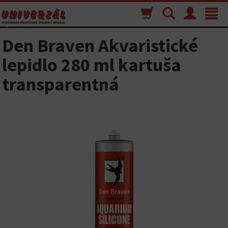
Nákupný
Vyhľadávanie
Menu
Toggle
košík
navigat
Den Braven Akvaristické
lepidlo 280 ml kartuša
transparentná