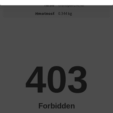
farba
transparentná
Hmotnosť
0.344 kg