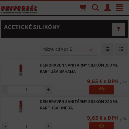
Nákupný
Vyhľadávanie
Menu
Toggle
košík
navigat
ACETICKÉ SILIKÓNY
Názvu od A po Z
DEN BRAVEN SANITÁRNY SILIKÓN 280 ML
KARTUŠA BAHAMA
9,65 € s DPH
/ ks
-
+
DEN BRAVEN SANITÁRNY SILIKÓN 280 ML
KARTUŠA HNEDÁ
9,65 € s DPH
/ ks
-
+