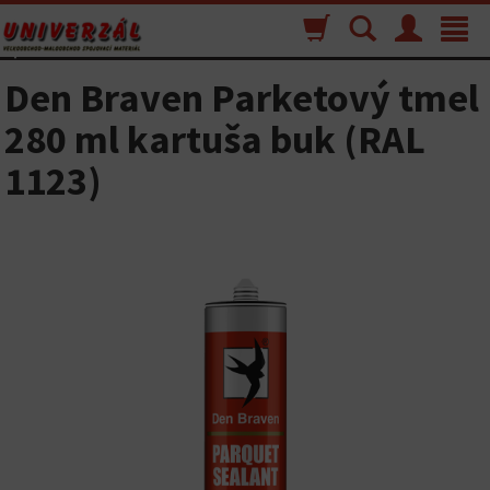
Nákupný
Vyhľadávanie
Menu
Toggle
košík
navigat
Den Braven Parketový tmel
280 ml kartuša buk (RAL
1123)