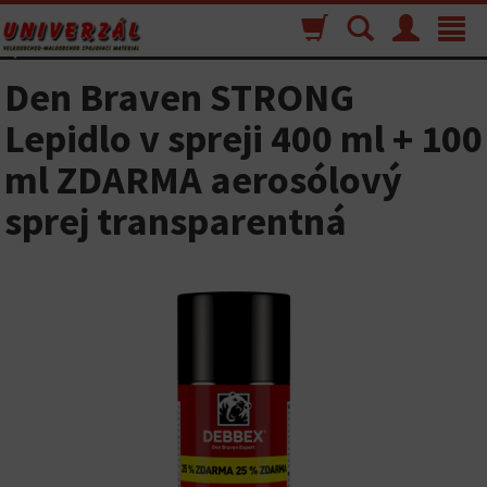
Nákupný
Vyhľadávanie
Menu
Toggle
košík
navigat
Den Braven STRONG
Lepidlo v spreji 400 ml + 100
ml ZDARMA aerosólový
sprej transparentná