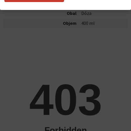
Hmotnosť
0.409 kg
Obal
Dóza
Objem
400 ml