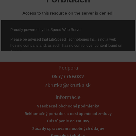
Podpora
057/7756082
skrutka@skrutka.sk
Informácie
Všeobecné obchodné podmienky
Reklamačný poriadok a odstúpenie od zmluvy
Odstúpenie od zmluvy
Zásady spracovania osobných údajov
Prevodná tabuľka