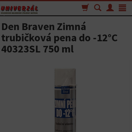
Nákupný
Vyhľadávanie
Menu
Toggle
košík
navigat
Den Braven Zimná
trubičková pena do -12°C
40323SL 750 ml