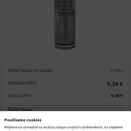
Počet kusov na sklade:
>72
ks
Cena bez DPH:
5,20 €
Cena s DPH:
6,40 €
Počet kusov
-
+
Používame cookies
Môžeme ich umiestniť na analýzu údajov o našich návštevníkoch, na zlepšenie