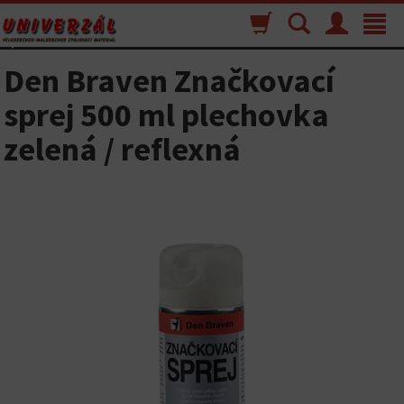
Nákupný
Vyhľadávanie
Menu
Toggle
košík
navigat
Den Braven Značkovací
sprej 500 ml plechovka
zelená / reflexná