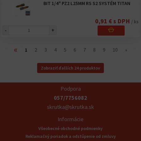
BIT 1/4" PZ2 L25MM RS S2 SYSTÉM TITAN
0,91 € s DPH
/ ks
-
+
«
1
2
3
4
5
6
7
8
9
10
»
Zobraziť ďalších 24 produktov
Podpora
057/7756082
skrutka@skrutka.sk
Informácie
Všeobecné obchodné podmienky
Reklamačný poriadok a odstúpenie od zmluvy