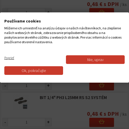
0,48 € s DPH
/ ks
-
+
Používame cookies
BIT 1/4" PH2 L25MM RS S2 SYSTÉM TITAN
Môžeme ich umiestniť na analýzu údajov o našich návštevníkoch, na zlepšenie
našich webových stránok, zobrazovanie prispôsobeného obsahu a na
poskytovanie skvelého zážitku z webových stránok. Pre viac informácií o cookies
0,91 € s DPH
/ ks
používame otvorené nastavenia.
-
+
Poprieť
Nie, uprav
BIT 1/4" PH2 L50MM RS S2 SYSTÉM
Ok, pokračujte
0,84 € s DPH
/ ks
-
+
BIT 1/4" PH3 L25MM RS S2 SYSTÉM
0,48 € s DPH
/ ks
-
+