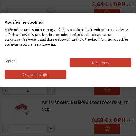
2,64 € s DPH
/ ks
-
+
Používame cookies
BRÚS.ŠPONGIA 120X95X10 HR.180
Môžeme ich umiestniť na analýzu údajov o našich návštevníkoch, na zlepšenie
našich webových stránok, zobrazovanie prispôsobeného obsahu a na
poskytovanie skvelého zážitku z webových stránok. Pre viac informácií o cookies
0,81 € s DPH
/ ks
používame otvorené nastavenia.
-
+
Poprieť
Nie, uprav
BRÚS.ŠPONGIA 90X70X20 P150
Ok, pokračujte
0,86 € s DPH
/ ks
-
+
BRÚS.ŠPONGIA MÄKKÁ 150X100X30MM, ZR.
120
0,68 € s DPH
/ ks
-
+