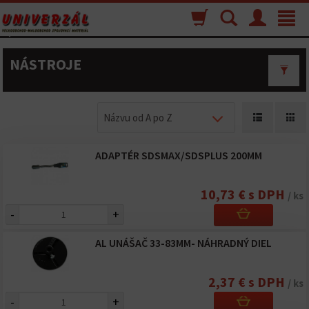
Nákupný
Vyhľadávanie
Menu
Toggle
košík
navigat
NÁSTROJE
Názvu od A po Z
ADAPTÉR SDSMAX/SDSPLUS 200MM
10,73 € s DPH
/ ks
-
+
AL UNÁŠAČ 33-83MM- NÁHRADNÝ DIEL
2,37 € s DPH
/ ks
-
+