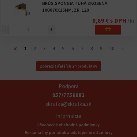
BRÚS.ŠPONGIA TUHÁ ZKOSENÁ
100X70X25MM, ZR. 120
0,89 € s DPH
/ ks
-
+
«
1
2
3
4
5
6
7
8
9
10
»
Zobraziť ďalších 24 produktov
Podpora
057/7756082
skrutka@skrutka.sk
Informácie
Všeobecné obchodné podmienky
Reklamačný poriadok a odstúpenie od zmluvy