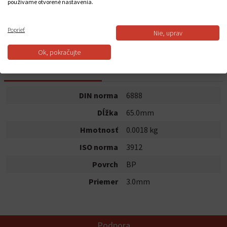
používame otvorené nastavenia.
Do košíka
Poprieť
Nie, uprav
Dostupnosť:
Na sklade
Ok, pokračujte
POPIS PRODUKTU
DIN norma
6888
Dĺžka
65.0mm
Hmotnosť
0.0018 kg
ISO norma
3912
Povrch
BP
Priemer
3.0mm
Podpora