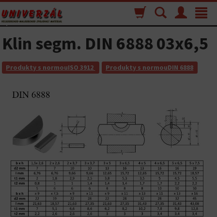
Nákupný
Vyhľadávanie
Menu
Toggle
košík
navigat
Klin segm. DIN 6888 03x6,5
Produkty s normouISO 3912
Produkty s normouDIN 6888