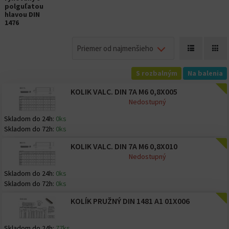
polguľatou
hlavou DIN
1476
Priemer od najmenšieho
S rozbalným
Na balenia
KOLIK VALC. DIN 7A M6 0,8X005
Nedostupný
Skladom do 24h:
0ks
Skladom do 72h:
0ks
KOLIK VALC. DIN 7A M6 0,8X010
Nedostupný
Skladom do 24h:
0ks
Skladom do 72h:
0ks
KOLÍK PRUŽNÝ DIN 1481 A1 01X006
Skladom do 24h:
77ks