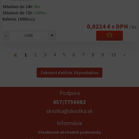
Skladom do 24h:
0ks
Skladom do 72h:
1695ks
Balenia:
1695ks
(1)
0,0224 € s DPH
/ ks
-
+
«
1
2
3
4
5
6
7
8
9
10
»
Zobraziť ďalších 24 produktov
Podpora
057/7756082
skrutka@skrutka.sk
Informácie
Všeobecné obchodné podmienky