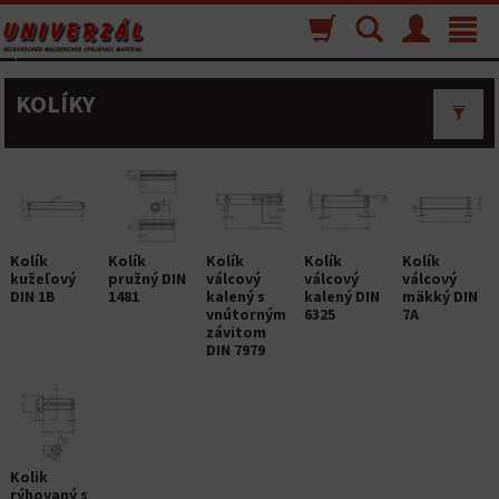
Nákupný
Vyhľadávanie
Menu
Toggle
košík
navigat
KOLÍKY
Kolík
Kolík
Kolík
Kolík
Kolík
kužeľový
pružný DIN
válcový
válcový
válcový
DIN 1B
1481
kalený s
kalený DIN
mäkký DIN
vnútorným
6325
7A
závitom
DIN 7979
Kolik
rýhovaný s