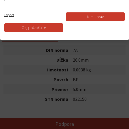
Do košíka
Poprieť
Dostupnosť:
Na sklade
Nie, uprav
Ok, pokračujte
POPIS PRODUKTU
DIN norma
7A
Dĺžka
26.0mm
Hmotnosť
0.0038 kg
Povrch
BP
Priemer
5.0mm
STN norma
022150
Podpora