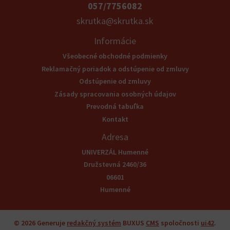
057/7756082
skrutka@skrutka.sk
Informácie
Všeobecné obchodné podmienky
Reklamačný poriadok a odstúpenie od zmluvy
Odstúpenie od zmluvy
Zásady spracovania osobných údajov
Prevodná tabuľka
Kontakt
Adresa
UNIVERZÁL Humenné
Družstevná 2460/36
06601
Humenné
© 2026
Generuje
redakčný systém
BUXUS
CMS
spoločnosti
ui42
.