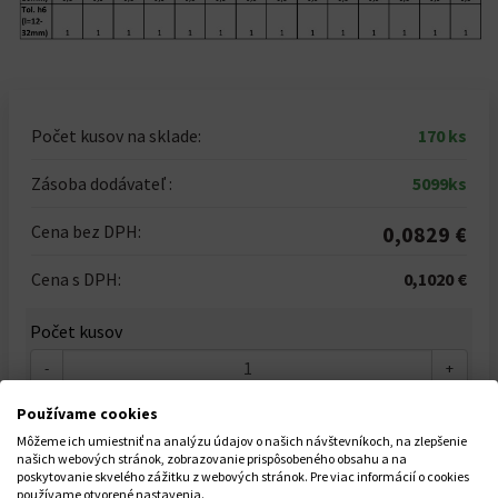
Počet kusov na sklade:
170 ks
Zásoba dodávateľ :
5099ks
Cena bez DPH:
0,0829 €
Cena s DPH:
0,1020 €
Počet kusov
-
+
Celkom za
1
ks
Používame cookies
0,1020 €
Môžeme ich umiestniť na analýzu údajov o našich návštevníkoch, na zlepšenie
našich webových stránok, zobrazovanie prispôsobeného obsahu a na
poskytovanie skvelého zážitku z webových stránok. Pre viac informácií o cookies
používame otvorené nastavenia.