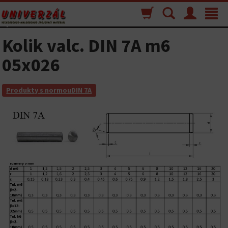
Nákupný
Vyhľadávanie
Menu
Toggle
košík
navigat
Kolik valc. DIN 7A m6
05x026
Produkty s normouDIN 7A