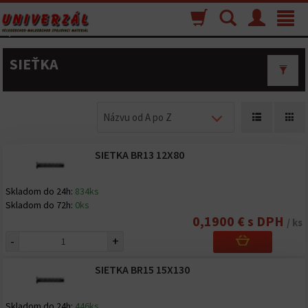
Nákupný
Vyhľadávanie
Menu
Toggle
košík
navigat
SIEŤKA
Názvu od A po Z
SIETKA BR13 12X80
Skladom do 24h:
834ks
Skladom do 72h:
0ks
0,1900 € s DPH
/ ks
-
+
SIETKA BR15 15X130
Skladom do 24h:
446ks