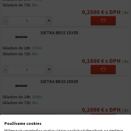
Skladom do 72h:
0ks
0,2500 € s DPH
/ ks
-
+
SIETKA BR15 15X85
Skladom do 24h:
397ks
Skladom do 72h:
0ks
0,1800 € s DPH
/ ks
-
+
SIETKA BR20 20X85
Skladom do 24h:
259ks
Skladom do 72h:
0ks
0,2000 € s DPH
/ ks
-
+
Používame cookies
SIETKA KOV. BAM 12X1000MM
Môžeme ich umiestniť na analýzu údajov o našich návštevníkoch, na zlepšenie