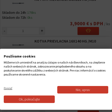
Skladom do 24h:
176ks
Skladom do 72h:
0ks
3,9000 € s DPH
/ ks
-
+
KOTVA PRIEVLACNA 16X140 HG /M10
Skladom do 24h:
180ks
Používame cookies
Skladom do 72h:
0ks
Môžeme ich umiestniť na analýzu údajov o našich návštevníkoch, na zlepšenie
4,4000 € s DPH
/ ks
našich webových stránok, zobrazovanie prispôsobeného obsahu a na
poskytovanie skvelého zážitku z webových stránok. Pre viac informácií o cookies
-
+
používame otvorené nastavenia.
KOTVA PRIEVLACNA 18X120 HG /M12
Poprieť
Nie, uprav
Skladom do 24h:
131ks
Ok, pokračujte
Skladom do 72h:
0ks
5,9400 € s DPH
/ ks