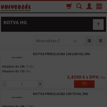
Nákupný
Vyhľadávanie
Menu
Toggle
košík
navigat
KOTVA HG
Názvu od A po Z
KOTVA PRIEVLACNA 10X100 HG /M6
Skladom do 24h:
532ks
Skladom do 72h:
0ks
2,4200 € s DPH
/ ks
-
+
KOTVA PRIEVLACNA 10X70 HG /M6
Skladom do 24h:
275ks