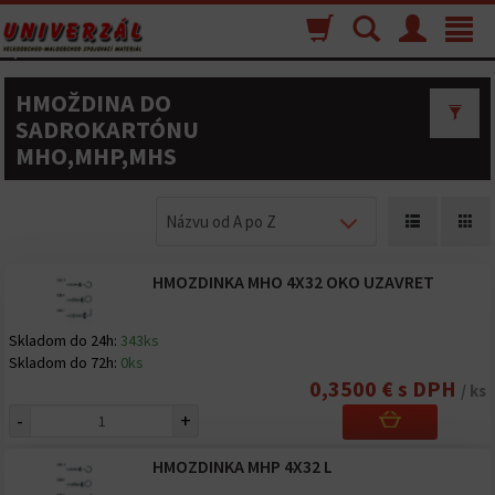
Nákupný
Vyhľadávanie
Menu
Toggle
košík
navigat
HMOŽDINA DO
SADROKARTÓNU
MHO,MHP,MHS
Názvu od A po Z
HMOZDINKA MHO 4X32 OKO UZAVRET
Skladom do 24h:
343ks
Skladom do 72h:
0ks
0,3500 € s DPH
/ ks
-
+
HMOZDINKA MHP 4X32 L