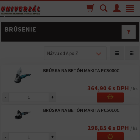
Nákupný
Vyhľadávanie
Menu
Toggle
košík
navigat
BRÚSENIE
Názvu od A po Z
BRÚSKA NA BETÓN MAKITA PC5000C
364,90 € s DPH
/ ks
-
+
BRÚSKA NA BETÓN MAKITA PC5010C
296,85 € s DPH
/ ks
-
+