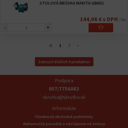
STOLOVÁ BRÚSKA MAKITA GB602
144,06 € s DPH
/ ks
-
+
«
1
2
»
Zobraziť ďalších 9 produktov
Podpora
057/7756082
skrutka@skrutka.sk
Informácie
Všeobecné obchodné podmienky
Reklamačný poriadok a odstúpenie od zmluvy