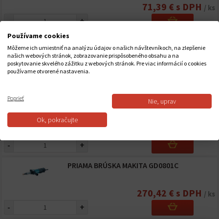
71,39 € s DPH
/ ks
-
+
Používame cookies
PRIAMA BRÚSKA MAKITA GD0603
Môžeme ich umiestniť na analýzu údajov o našich návštevníkoch, na zlepšenie
našich webových stránok, zobrazovanie prispôsobeného obsahu a na
poskytovanie skvelého zážitku z webových stránok. Pre viac informácií o cookies
68,16 € s DPH
/ ks
používame otvorené nastavenia.
-
+
Poprieť
Nie, uprav
PRIAMA BRÚSKA MAKITA GD0800C
Ok, pokračujte
175,22 € s DPH
/ ks
-
+
PRIAMA BRÚSKA MAKITA GD0801C
270,42 € s DPH
/ ks
-
+