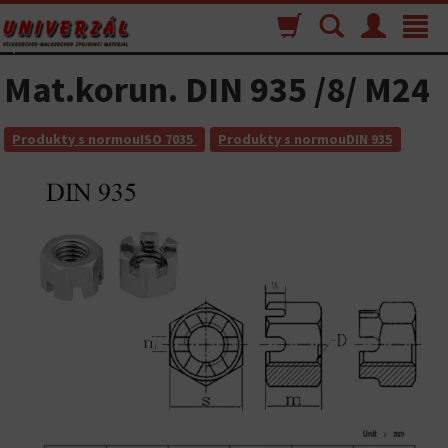
Nákupný
Vyhľadávanie
Menu
Toggle
košík
navigat
Mat.korun. DIN 935 /8/ M24
Produkty s normouISO 7035
Produkty s normouDIN 935