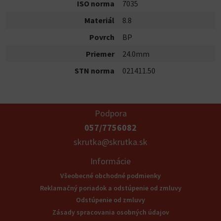
ISO norma
7035
Materiál
8.8
Povrch
BP
Priemer
24.0mm
STN norma
021411.50
Podpora
057/7756082
skrutka@skrutka.sk
Informácie
Všeobecné obchodné podmienky
Reklamačný poriadok a odstúpenie od zmluvy
Odstúpenie od zmluvy
Zásady spracovania osobných údajov