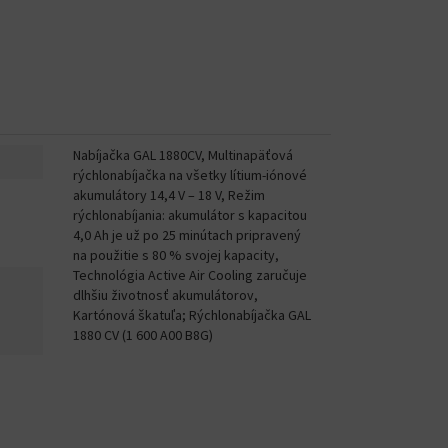
Nabíjačka GAL 1880CV, Multinapäťová
rýchlonabíjačka na všetky lítium-iónové
akumulátory 14,4 V – 18 V, Režim
rýchlonabíjania: akumulátor s kapacitou
4,0 Ah je už po 25 minútach pripravený
na použitie s 80 % svojej kapacity,
Technológia Active Air Cooling zaručuje
dlhšiu životnosť akumulátorov,
Kartónová škatuľa; Rýchlonabíjačka GAL
1880 CV (1 600 A00 B8G)