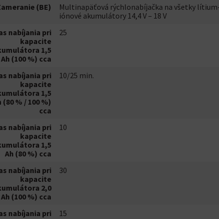
Zameranie (BE)
Multinapäťová rýchlonabíjačka na všetky lítium
iónové akumulátory 14,4 V – 18 V
as nabíjania pri
25
kapacite
kumulátora 1,5
Ah (100 %) cca
as nabíjania pri
10/25 min.
kapacite
kumulátora 1,5
 (80 % / 100 %)
cca
as nabíjania pri
10
kapacite
kumulátora 1,5
Ah (80 %) cca
as nabíjania pri
30
kapacite
kumulátora 2,0
Ah (100 %) cca
as nabíjania pri
15