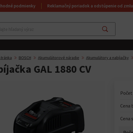
chodné podmienky
Reklamačný poriadok a odstúpenie od zmlu
Hľadať
tránka
BOSCH
Akumulátorové náradie
Akumulátory a nabíjačky
íjačka GAL 1880 CV
Počet 
Cena 
Cena 
Poče