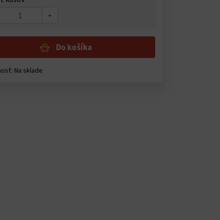
+
Do košíka
osť: Na sklade