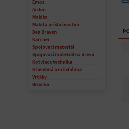
Emos
Ardon
Makita
Makita príslušenstvo
PO
Den Braven
Kärcher
Spojovací materiál
Spojovací materiál na drevo
Kotviaca technika
Stavebná a iná chémia
Vrtáky
Brusivo