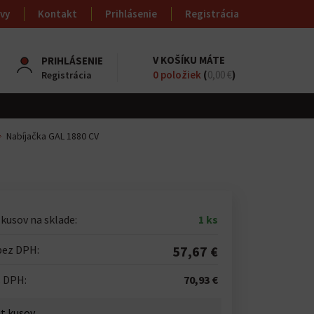
vy
Kontakt
Prihlásenie
Registrácia
V KOŠÍKU MÁTE
PRIHLÁSENIE
0
položiek
(
0,00 €
)
Registrácia
Nabíjačka GAL 1880 CV
kusov na sklade:
1 ks
bez DPH:
57,67 €
s DPH:
70,93 €
t kusov