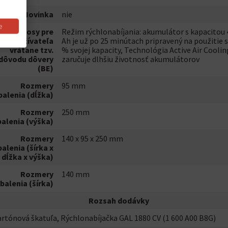
Novinka
nie
e
Prínosy pre
Režim rýchlonabíjania: akumulátor s kapacitou 
používateľa
Ah je už po 25 minútach pripravený na použitie s
vrátane tzv.
% svojej kapacity, Technológia Active Air Coolin
dôvodu dôvery
zaručuje dlhšiu životnosť akumulátorov
(BE)
Rozmery
95 mm
balenia (dĺžka)
Rozmery
250 mm
balenia (výška)
Rozmery
140 x 95 x 250 mm
balenia (šírka x
dĺžka x výška)
Rozmery
140 mm
balenia (šírka)
Rozsah dodávky
rtónová škatuľa, Rýchlonabíjačka GAL 1880 CV (1 600 A00 B8G)