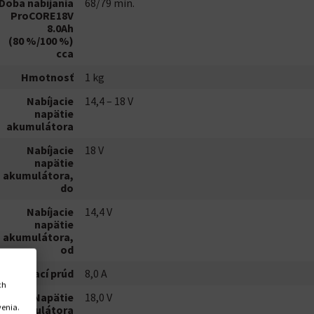
Doba nabíjania
68/79 min.
ProCORE18V
8.0Ah
(80 %/100 %)
cca
Hmotnosť
1 kg
Nabíjacie
14,4 – 18 V
napätie
akumulátora
Nabíjacie
18 V
napätie
akumulátora,
do
Nabíjacie
14,4 V
napätie
akumulátora,
od
Nabíjací prúd
8,0 A
ch
Napätie
18,0 V
venia.
akumulátora