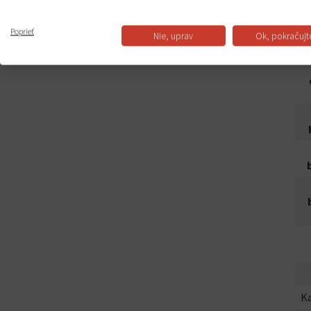
Poprieť
Nie, uprav
Ok, pokračujt
Ka