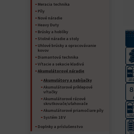
Meracia technika
Píly
Nové náradie
Heavy Duty
Brúsky a hoblíky
Stolné náradie a stoly
Uhlové brúsky a opracovávanie
kovov
Diamantová technika
Vŕtacie a sekacie kladivá
Akumulátorové náradie
Akumulátory a nabíjačky
Akumulátorové príklepové
vŕtačky
Akumulátorové rázové
skrutkovače/uťahovače
Akumulátorové priamočiare píly
Systém 18 V
Doplnky a príslušenstvo