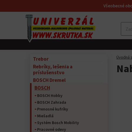
Všeobecné ob
Úvodná s
Trebor
Nab
Rebríky, lešenia a
príslušenstvo
BOSCH Dremel
BOSCH
BOSCH Hobby
BOSCH Zahrada
Prenosné kufríky
Miešadlá
Systém Bosch Mobility
Pracovné odevy