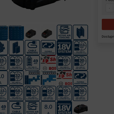
-
Dostupn