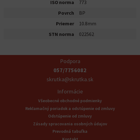
ISO norma
773
Povrch
BP
Priemer
10.8mm
STN norma
022562
Podpora
057/7756082
skrutka@skrutka.sk
Informácie
Všeobecné obchodné podmienky
Reklamačný poriadok a odstúpenie od zmluvy
Odstúpenie od zmluvy
Zásady spracovania osobných údajov
Prevodná tabuľka
Kontakt