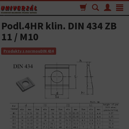
Nákupný
Vyhľadávanie
Menu
Toggle
košík
navigat
Podl.4HR klin. DIN 434 ZB
11 / M10
Produkty s normouDIN 434