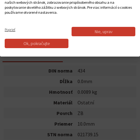
našich webových stránok, zobrazovanie prispôsobeného obsahu a na
poskytovanie skvelého zážitku z webových stránok. Pre viac informácií o cookies
používame otvorené nastavenia.
Do košíka
Poprieť
Nie, uprav
Dostupnosť:
Na sklade
Ok, pokračujte
POPIS PRODUKTU
DIN norma
434
Dĺžka
0.0mm
Hmotnosť
0.0089 kg
Materiál
Ostatní
Povrch
ZB
Priemer
10.0mm
STN norma
021739.15