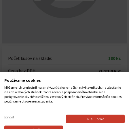
Počet kusov na sklade:
180 ks
Cena bez DPH:
0,2146 €
Používame cookies
Cena s DPH:
0,2640 €
Môžeme ich umiestniť na analýzu údajov o našich návštevníkoch, na zlepšenie
našich webových stránok, zobrazovanie prispôsobeného obsahu a na
Počet kusov
poskytovanie skvelého zážitku z webových stránok. Pre viac informácií o cookies
používame otvorené nastavenia.
-
+
Celkom za
1
ks
Poprieť
Nie, uprav
0,2640 €