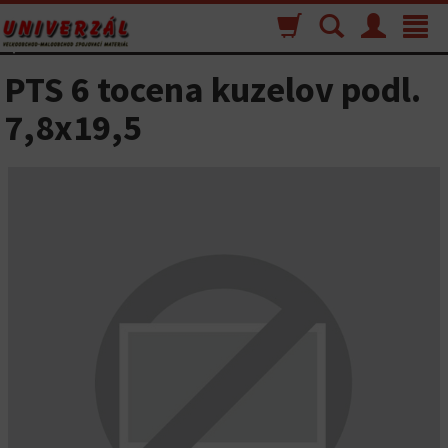
Nákupný
Vyhľadávanie
Menu
Toggle
košík
navigat
PTS 6 tocena kuzelov podl.
7,8x19,5