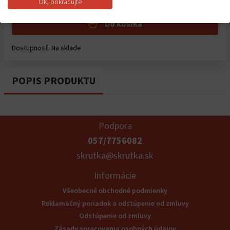
Ok, pokračujte
Do košíka
Dostupnosť:
Na sklade
POPIS PRODUKTU
Podpora
057/7756082
skrutka@skrutka.sk
Informácie
Všeobecné obchodné podmienky
Reklamačný poriadok a odstúpenie od zmluvy
Odstúpenie od zmluvy
Zásady spracovania osobných údajov