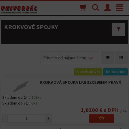
Nákupný
Vyhľadávanie
Menu
Toggle
košík
navigat
KROKVOVÉ SPOJKY
Krokvové spojky
Priemer od najmenšieho
S rozbalným
Na balenia
KROKVOVÁ SPOJKA LK8 32X290MM PRAVÁ
Skladom do 24h:
101ks
Skladom do 72h:
0ks
1,0200 € s DPH
/ ks
-
+