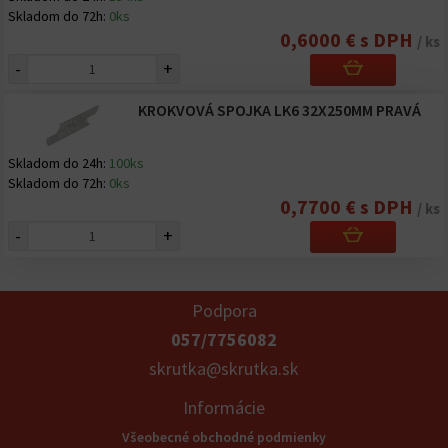
Skladom do 72h:
0ks
0,6000 € s DPH
/ ks
-
+
KROKVOVÁ SPOJKA LK6 32X250MM PRAVÁ
Skladom do 24h:
100ks
Skladom do 72h:
0ks
0,7700 € s DPH
/ ks
-
+
Podpora
057/7756082
skrutka@skrutka.sk
Informácie
Všeobecné obchodné podmienky