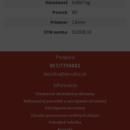
Hmotnosť
0.0007 kg
Povrch
BP
Priemer
1.8mm
STN norma
022930.10
Podpora
057/7756082
skrutka@skrutka.sk
Informácie
Všeobecné obchodné podmienky
Reklamačný poriadok a odstúpenie od zmluvy
Odstúpenie od zmluvy
Zásady spracovania osobných údajov
Prevodná tabuľka
Kontakt