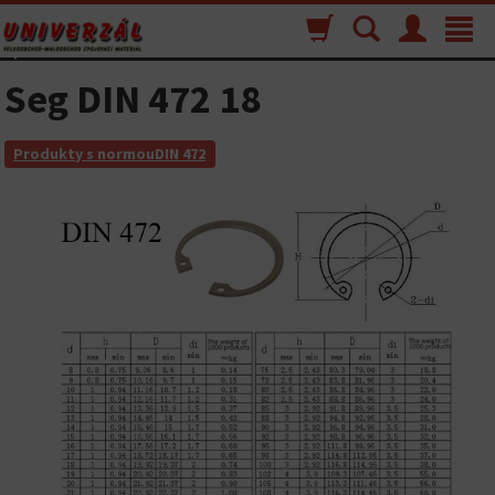
Nákupný
Vyhľadávanie
Menu
Toggle
košík
navigat
Seg DIN 472 18
Produkty s normouDIN 472