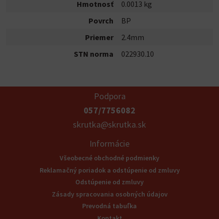
Hmotnosť
0.0013 kg
Povrch
BP
Priemer
2.4mm
STN norma
022930.10
Podpora
057/7756082
skrutka@skrutka.sk
Informácie
Všeobecné obchodné podmienky
Reklamačný poriadok a odstúpenie od zmluvy
Odstúpenie od zmluvy
Zásady spracovania osobných údajov
Prevodná tabuľka
Kontakt