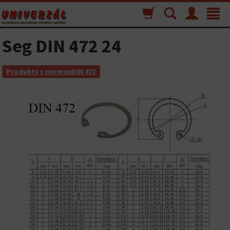
Nákupný
Vyhľadávanie
Menu
Toggle
košík
navigat
Seg DIN 472 24
Produkty s normouDIN 472