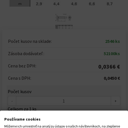
Počet kusov na sklade:
2546 ks
Zásoba dodávateľ :
52100ks
Cena bez DPH:
0,0366 €
Cena s DPH:
0,0450 €
Počet kusov
-
+
Celkom za
1
ks
0,0450 €
Používame cookies
Môžeme ich umiestniť na analýzu údajov o našich návštevníkoch, na zlepšenie