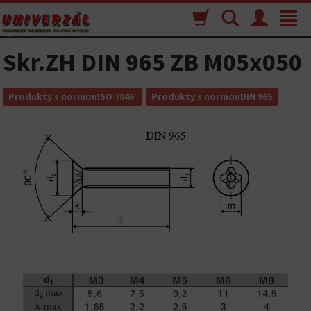
Nákupný
Vyhľadávanie
Menu
Toggle
košík
navigat
Skr.ZH DIN 965 ZB M05x050
Produkty s normouISO 7046
Produkty s normouDIN 965