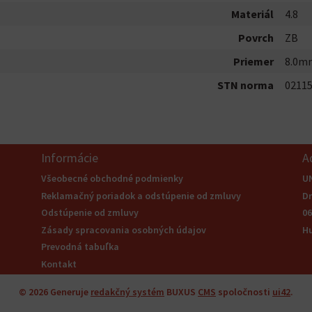
Materiál
4.8
Povrch
ZB
Priemer
8.0m
STN norma
02115
Informácie
A
Všeobecné obchodné podmienky
U
Reklamačný poriadok a odstúpenie od zmluvy
Dr
Odstúpenie od zmluvy
06
Zásady spracovania osobných údajov
H
Prevodná tabuľka
Kontakt
© 2026
Generuje
redakčný systém
BUXUS
CMS
spoločnosti
ui42
.