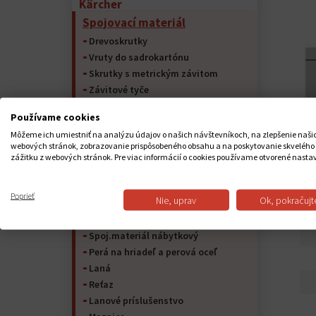
Kärcher
Spojovací materiál
Drevoskrutky
Vruty do sadrokartónu
Skrutky s metrickým závitom
Závitové tyče
Závrtné skrutky do ocele (ŠTIFT)
Používame cookies
Skrutky samorezné do kovu
Môžeme ich umiestniť na analýzu údajov o našich návštevníkoch, na zlepšenie naši
Matice
webových stránok, zobrazovanie prispôsobeného obsahu a na poskytovanie skvelého
Podložky
zážitku z webových stránok. Pre viac informácií o cookies používame otvorené nasta
Závlačky
Poistný krúžok
PO
Poprieť
Nie, uprav
Ok, pokračujt
Nity
Kolíky
Spoj.materiál nábytkový
Perá na hriadeľ a perová oceľ
Laná
Reťaz
Lanové príslušenstvo