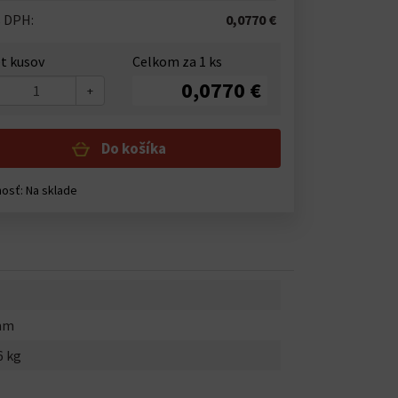
s DPH:
0,0770 €
t kusov
Celkom za
1
ks
0,0770 €
+
Do košíka
nosť:
Na sklade
mm
6 kg