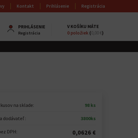
vy
Kontakt
Prihlásenie
Registrácia
V KOŠÍKU MÁTE
PRIHLÁSENIE
0
položiek
(
0,00 €
)
Registrácia
kusov na sklade:
98 ks
 dodávateľ :
3800ks
bez DPH:
0,0626 €