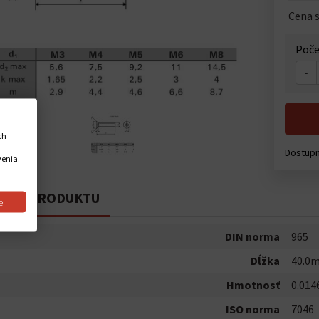
Cena 
Poče
-
ch
Dostup
venia.
PIS PRODUKTU
e
DIN norma
965
Dĺžka
40.0
Hmotnosť
0.014
ISO norma
7046