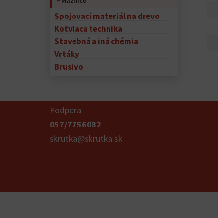
Maznice
Spojovací materiál na drevo
Kotviaca technika
Stavebná a iná chémia
Vrtáky
Brusivo
Podpora
057/7756082
skrutka@skrutka.sk