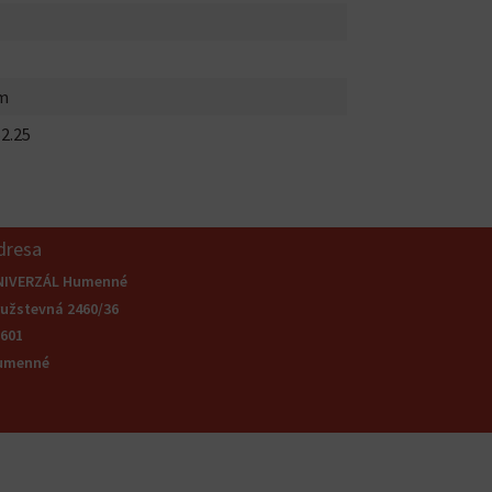
m
2.25
dresa
NIVERZÁL Humenné
užstevná 2460/36
601
umenné