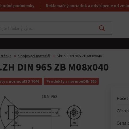
chodné podmienky
Reklamačný poriadok a odstúpenie od zmlu
Hľadať
tránka
Spojovací materiál
Skr.ZH DIN 965 ZB M08x040
.ZH DIN 965 ZB M08x040
ty s normouISO 7046
Produkty s normouDIN 965
Počet 
Zásoba
Cena 