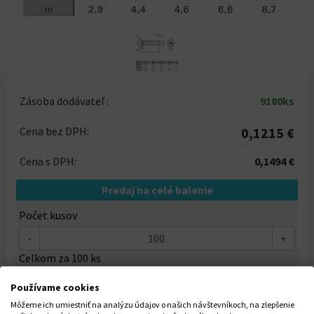
Zásoba dodávateľ :
9180ks
Cena bez DPH:
0,1215 €
Cena s DPH:
0,1494 €
Predaj na celé balenie
Počet kusov
-
+
Celkom za
100
ks
14,9400 €
Používame cookies
Môžeme ich umiestniť na analýzu údajov o našich návštevníkoch, na zlepšenie