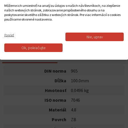
0,1982 €
Môžeme ich umiestniť na analýzu údajov o našich návštevníkoch, na zlepšenie
našich webových stránok, zobrazovanie prispôsobeného obsahu a na
poskytovanie skvelého zážitku z webových stránok. Pre viac informácií o cookies
používame otvorené nastavenia.
Do košíka
Poprieť
Nie, uprav
Dostupnosť:
Na sklade
Ok, pokračujte
POPIS PRODUKTU
DIN norma
965
Dĺžka
100.0mm
Hmotnosť
0.0496 kg
ISO norma
7046
Materiál
4.8
Povrch
ZB