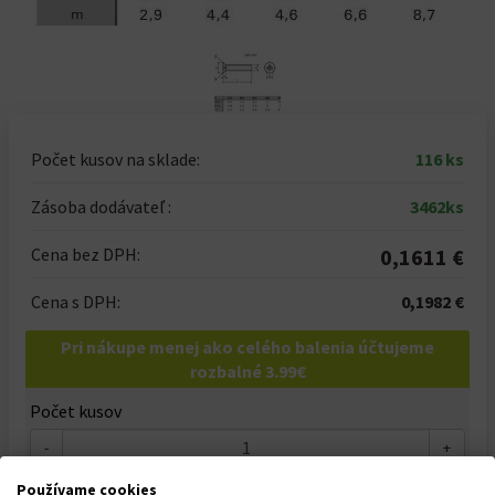
Počet kusov na sklade:
116 ks
Zásoba dodávateľ :
3462ks
Cena bez DPH:
0,1611 €
Cena s DPH:
0,1982 €
Pri nákupe menej ako celého balenia účtujeme
rozbalné 3.99€
Počet kusov
-
+
Celkom za
1
ks
Používame cookies