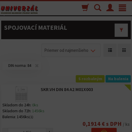
Nákupný
Vyhľadávanie
Menu
Toggle
košík
navigat
SPOJOVACÍ MATERIÁL
Priemer od najmenšieho
DIN norma:
84
S rozbalným
Na balenia
SKR.VH DIN 84 A2 M01X003
Skladom do 24h:
0ks
Skladom do 72h:
1456ks
Balenia:
1456ks
(1)
0,1914 € s DPH
/ ks