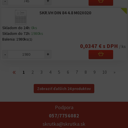
-
+
SKR.VH DIN 84 4.8 M02X020
Skladom do 24h:
0ks
Skladom do 72h:
1980ks
Balenia:
1980ks
(1)
0,0347 € s DPH
/ ks
-
+
«
1
2
3
4
5
6
7
8
9
10
»
Zobraziť ďalších 24 produktov
Podpora
057/7756082
skrutka@skrutka.sk