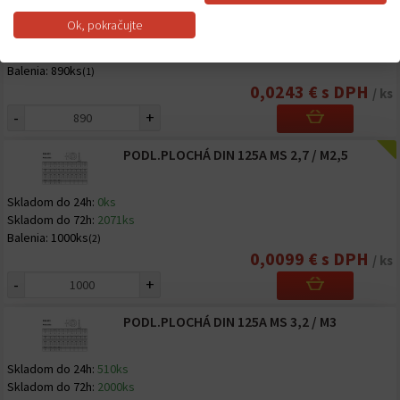
Ok, pokračujte
Skladom do 24h:
0ks
Skladom do 72h:
890ks
Balenia:
890ks
(1)
0,0243 € s DPH
/ ks
-
+
PODL.PLOCHÁ DIN 125A MS 2,7 / M2,5
Skladom do 24h:
0ks
Skladom do 72h:
2071ks
Balenia:
1000ks
(2)
0,0099 € s DPH
/ ks
-
+
PODL.PLOCHÁ DIN 125A MS 3,2 / M3
Skladom do 24h:
510ks
Skladom do 72h:
2000ks