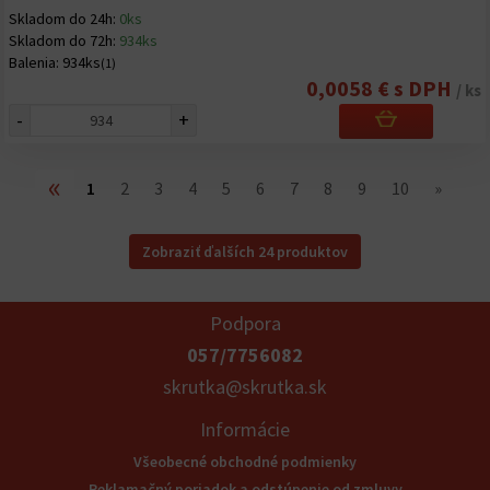
Skladom do 24h:
0ks
Skladom do 72h:
934ks
Balenia:
934ks
(1)
0,0058 € s DPH
/ ks
-
+
«
1
2
3
4
5
6
7
8
9
10
»
Zobraziť ďalších 24 produktov
Podpora
057/7756082
skrutka@skrutka.sk
Informácie
Všeobecné obchodné podmienky
Reklamačný poriadok a odstúpenie od zmluvy