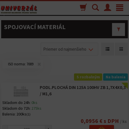
Nákupný
Vyhľadávanie
Menu
Toggle
košík
navigat
SPOJOVACÍ MATERIÁL
Priemer od najmenšieho
ISO norma:
7089
S rozbalným
Na balenia
PODL.PLOCHÁ DIN 125A 100HV ZB 1,7X4X0,3
/ M1,6
Skladom do 24h:
0ks
Skladom do 72h:
275ks
Balenia:
200ks
(1)
0,0956 € s DPH
/ ks