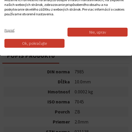
0,0069 €
našich webových stránok, zobrazovanie prispôsobeného obsahu a na
poskytovanie skvelého zážitku z webových stránok. Pre viac informácií o cookies
používame otvorené nastavenia.
Do košíka
Poprieť
Nie, uprav
Dostupnosť:
Na sklade
Ok, pokračujte
POPIS PRODUKTU
DIN norma
7985
Dĺžka
10.0mm
Hmotnosť
0.0002 kg
ISO norma
7045
Povrch
ZB
Priemer
2.0mm
STN norma
021138