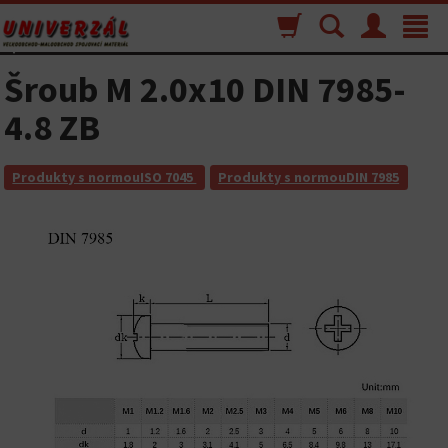
Nákupný
Vyhľadávanie
Menu
Toggle
košík
navigat
Šroub M 2.0x10 DIN 7985-
4.8 ZB
Produkty s normouISO 7045
Produkty s normouDIN 7985