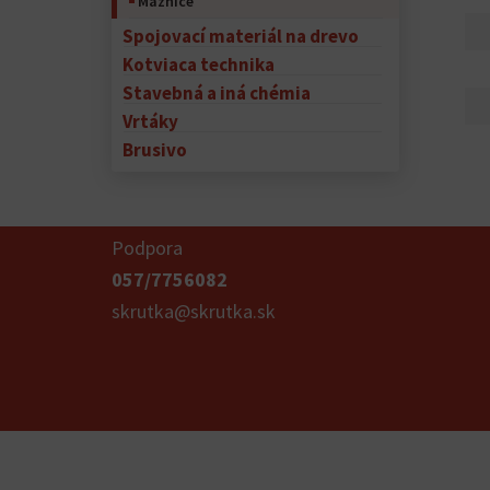
Maznice
Spojovací materiál na drevo
Kotviaca technika
Stavebná a iná chémia
Vrtáky
Brusivo
Podpora
057/7756082
skrutka@skrutka.sk