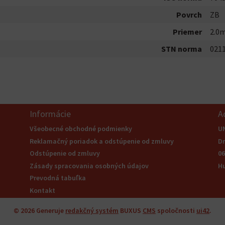
Povrch
ZB
Priemer
2.0
STN norma
021
Informácie
A
Všeobecné obchodné podmienky
U
Reklamačný poriadok a odstúpenie od zmluvy
Dr
Odstúpenie od zmluvy
06
Zásady spracovania osobných údajov
H
Prevodná tabuľka
Kontakt
© 2026
Generuje
redakčný systém
BUXUS
CMS
spoločnosti
ui42
.