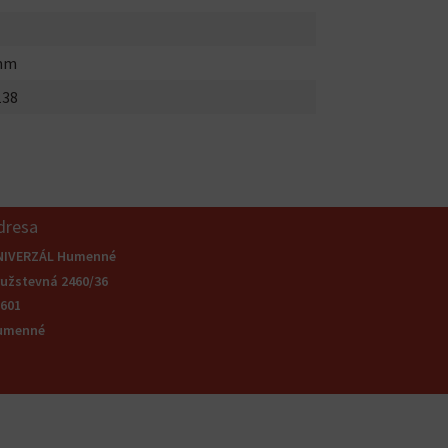
mm
138
dresa
NIVERZÁL Humenné
užstevná 2460/36
601
umenné