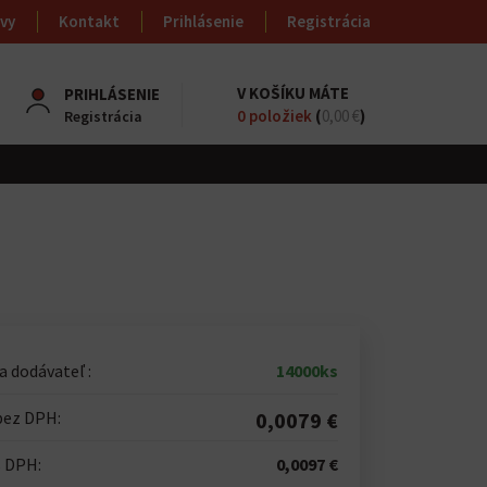
vy
Kontakt
Prihlásenie
Registrácia
V KOŠÍKU MÁTE
PRIHLÁSENIE
0
položiek
(
0,00 €
)
Registrácia
 dodávateľ :
14000ks
bez DPH:
0,0079 €
s DPH:
0,0097 €