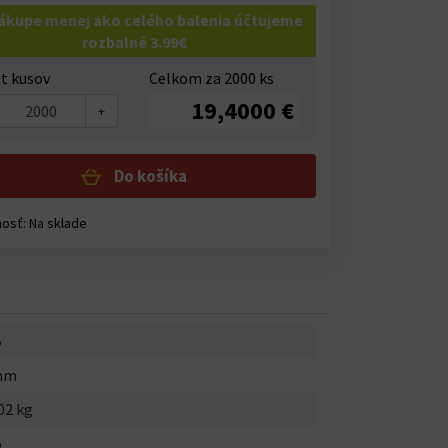
nákupe menej ako celého balenia účtujeme
rozbalné 3.99€
t kusov
Celkom za
2000
ks
19,4000 €
+
Do košíka
nosť:
Na sklade
5
mm
02 kg
5