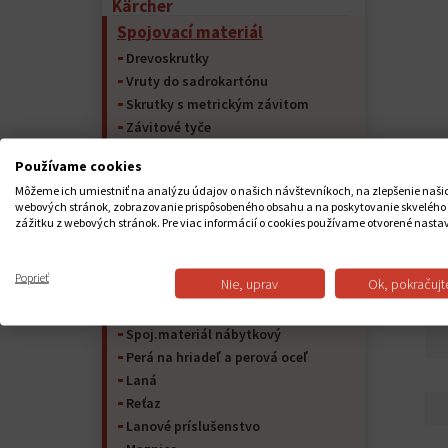
Kärcher
Spojovací materiál
Drevoskrutky
Vruty do sadrokartónu
Skrutky s metrickým závitom
Závitové tyče
Závrtné skrutky do ocele (ŠTIFT)
Používame cookies
Skrutky samorezné do kovu
Môžeme ich umiestniť na analýzu údajov o našich návštevníkoch, na zlepšenie naši
Matice
webových stránok, zobrazovanie prispôsobeného obsahu a na poskytovanie skvelého
Podložky
zážitku z webových stránok. Pre viac informácií o cookies používame otvorené nasta
Závlačky
Poistný krúžok
Poprieť
PO
Nie, uprav
Ok, pokračujt
Nity
Kolíky
Spoj.materiál nábytkový
Perá na hriadeľ a perová oceľ
Laná
Reťaz
Lanové príslušenstvo