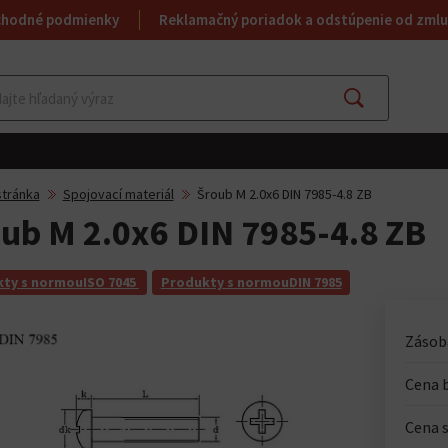
chodné podmienky
Reklamačný poriadok a odstúpenie od zmlu
Hľadať
tránka
Spojovací materiál
Šroub M 2.0x6 DIN 7985-4.8 ZB
ub M 2.0x6 DIN 7985-4.8 ZB
ty s normouISO 7045
Produkty s normouDIN 7985
Zásoba
Cena 
Cena 