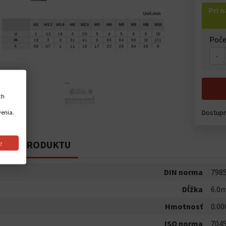
Pri 
Poče
-
ch
Dostup
venia.
PIS PRODUKTU
e
DIN norma
798
Dĺžka
6.0
Hmotnosť
0.00
ISO norma
704