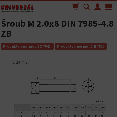
Nákupný
Vyhľadávanie
Menu
Toggle
košík
navigat
Šroub M 2.0x8 DIN 7985-4.8
ZB
Produkty s normouISO 7045
Produkty s normouDIN 7985