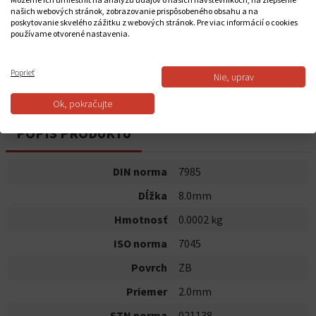
20,2000 €
našich webových stránok, zobrazovanie prispôsobeného obsahu a na
poskytovanie skvelého zážitku z webových stránok. Pre viac informácií o cookies
používame otvorené nastavenia.
Do košíka
Poprieť
Nie, uprav
Dostupnosť:
Na sklade
Ok, pokračujte
POPIS PRODUKTU
DIN norma
7985
Dĺžka
8.0mm
Hmotnosť
0.0002 kg
ISO norma
7045
Povrch
ZB
Priemer
2.0mm
STN norma
021138