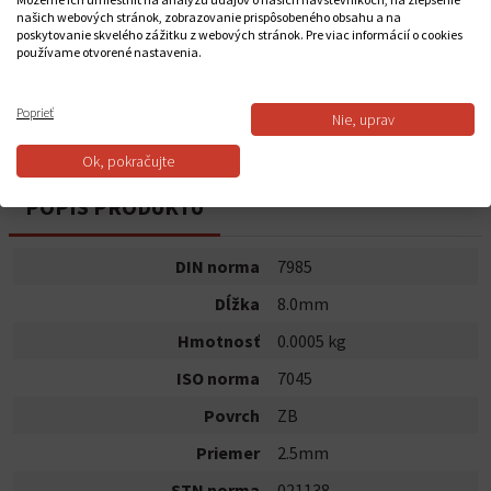
22,0000 €
našich webových stránok, zobrazovanie prispôsobeného obsahu a na
poskytovanie skvelého zážitku z webových stránok. Pre viac informácií o cookies
používame otvorené nastavenia.
Do košíka
Poprieť
Nie, uprav
Dostupnosť:
Na sklade
Ok, pokračujte
POPIS PRODUKTU
DIN norma
7985
Dĺžka
8.0mm
Hmotnosť
0.0005 kg
ISO norma
7045
Povrch
ZB
Priemer
2.5mm
STN norma
021138