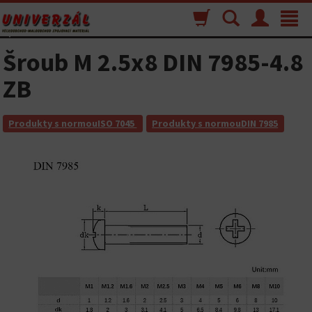
Nákupný
Vyhľadávanie
Menu
Toggle
košík
navigat
Šroub M 2.5x8 DIN 7985-4.8
ZB
Produkty s normouISO 7045
Produkty s normouDIN 7985