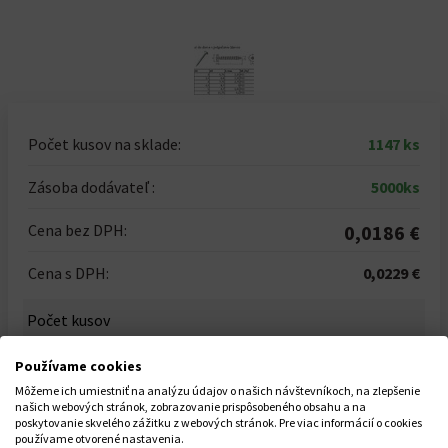
Počet kusov na sklade:
1147 ks
Zásoba dodávateľ :
5000ks
Cena bez DPH:
0,0186 €
Cena s DPH:
0,0229 €
Počet kusov
-
+
Používame cookies
Celkom za
1
ks
Môžeme ich umiestniť na analýzu údajov o našich návštevníkoch, na zlepšenie
0,0229 €
našich webových stránok, zobrazovanie prispôsobeného obsahu a na
poskytovanie skvelého zážitku z webových stránok. Pre viac informácií o cookies
používame otvorené nastavenia.