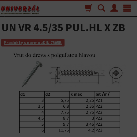
Nákupný
Vyhľadávanie
Menu
Toggle
košík
navigat
UN VR 4.5/35 PUL.HL X ZB
Produkty s normouDIN 7505B