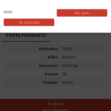
Do košíka
Poprieť
Nie, uprav
Dostupnosť:
Na sklade
Ok, pokračujte
POPIS PRODUKTU
DIN norma
7505B
Dĺžka
35.0mm
Hmotnosť
0.0032 kg
Povrch
ZB
Priemer
4.5mm
Podpora
057/7756082