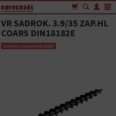
Nákupný
Vyhľadávanie
Menu
Toggle
košík
navigat
VR SADROK. 3.9/35 ZAP.HL
COARS DIN18182E
Produkty s normouDIN 18182E