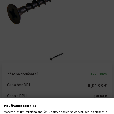
Zásoba dodávateľ :
127800ks
Cena bez DPH:
0,0133 €
Cena s DPH:
0,0164 €
Používame cookies
Predaj na celé balenie
Môžeme ich umiestniť na analýzu údajov o našich návštevníkoch, na zlepšenie