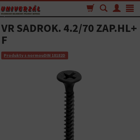
Nákupný
Vyhľadávanie
Menu
Toggle
košík
navigat
VR SADROK. 4.2/70 ZAP.HL+
F
Produkty s normouDIN 18182D