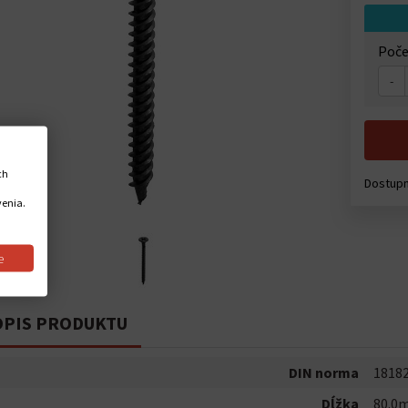
Poče
-
ch
Dostup
venia.
e
PIS PRODUKTU
DIN norma
1818
Dĺžka
80.0