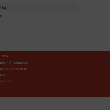
7 kg
m
dresa
NIVERZÁL Humenné
užstevná 2460/36
601
umenné