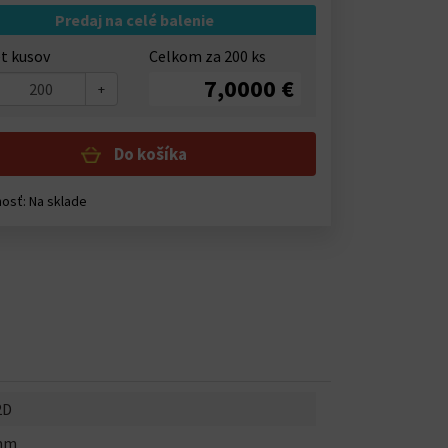
Predaj na celé balenie
t kusov
Celkom za
200
ks
7,0000 €
+
Do košíka
nosť:
Na sklade
2D
mm