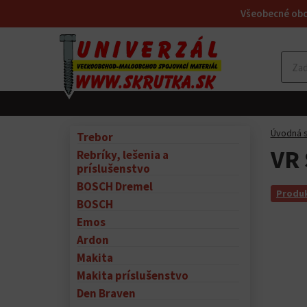
Všeobecné ob
Úvodná s
Trebor
VR 
Rebríky, lešenia a
príslušenstvo
BOSCH Dremel
Produk
BOSCH
Emos
Ardon
Makita
Makita príslušenstvo
Den Braven