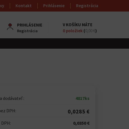
vy
Kontakt
Prihlásenie
Registrácia
V KOŠÍKU MÁTE
PRIHLÁSENIE
0
položiek
(
0,00 €
)
Registrácia
 dodávateľ :
4817ks
bez DPH:
0,0285 €
s DPH:
0,0350 €