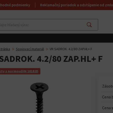
chodné podmienky
Reklamačný poriadok a odstúpenie od zmlu
Hľadať
tránka
Spojovací materiál
VR SADROK. 4.2/80 ZAP.HL+ F
SADROK. 4.2/80 ZAP.HL+ F
ty s normouDIN 18182D
Zásoba
Cena 
Cena 