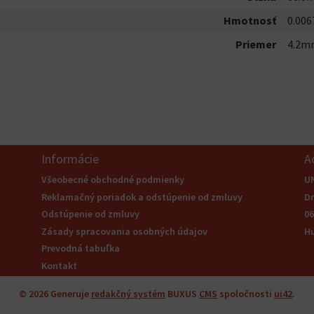
Hmotnosť
0.006
Priemer
4.2m
Informácie
A
Všeobecné obchodné podmienky
U
Reklamačný poriadok a odstúpenie od zmluvy
Dr
Odstúpenie od zmluvy
06
Zásady spracovania osobných údajov
H
Prevodná tabuľka
Kontakt
© 2026
Generuje
redakčný systém
BUXUS
CMS
spoločnosti
ui42
.