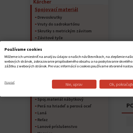
Kärcher
Spojovací materiál
Drevoskrutky
Vruty do sadrokartónu
Skrutky s metrickým závitom
Závitové tyče
Závrtné skrutky do ocele (ŠTIFT)
Používame cookies
Skrutky samorezné do kovu
Môžeme ich umiestniť na analýzu údajov o našich návštevníkoch, na zlepšenie naši
Matice
webových stránok, zobrazovanie prispôsobeného obsahu a na poskytovanie skvelého
Podložky
zážitku z webových stránok. Pre viac informácií o cookies používame otvorené nasta
Závlačky
Poistný krúžok
Poprieť
Nie, uprav
Ok, pokračujt
Nity
Kolíky
Spoj.materiál nábytkový
PO
Perá na hriadeľ a perová oceľ
Laná
Reťaz
Lanové príslušenstvo