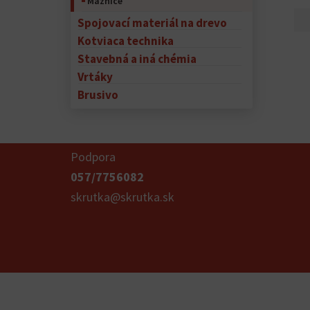
Maznice
Spojovací materiál na drevo
Kotviaca technika
Stavebná a iná chémia
Vrtáky
Brusivo
Podpora
057/7756082
skrutka@skrutka.sk