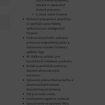
(2D) a snímacej kamery,
dokáže si zapamätať
čistené priestory.
2. chod: voľné čistenie.
Možnosť pripojenia k smartfónu
(s nainštalovanou Makita
aplikáciou) pre inteligentné
čistenie.
Funkcia ohraničného snímania
pomocou magnetickej pásky a
nastavenia rozsahu čistenia v
aplikácii App.
RF diaľkový ovládač pre
bezdrôtové ovládanie vysávača.
Detekcia prekážok pomocou
šiestich ultrazvukových
senzorov.
Vybavený jednou hlavnou kefou a
dvoma bočnými kefami
(beznástrojová výmena).
LED pracovné svetlo.
Konštantná regulácia rýchlosti.
Upozornenie na upchatie filtra.