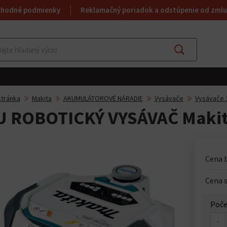
chodné podmienky
Reklamačný poriadok a odstúpenie od zmlu
Hľadať
tránka
Makita
AKUMULÁTOROVÉ NÁRADIE
Vysávače
Vysávače 
U ROBOTICKÝ VYSÁVAČ Maki
Cena 
Cena 
Poče
-