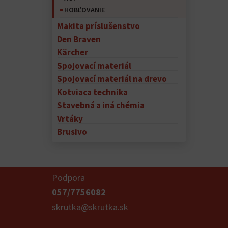
HOBĽOVANIE
Makita príslušenstvo
Den Braven
Kärcher
Spojovací materiál
Spojovací materiál na drevo
Kotviaca technika
Stavebná a iná chémia
Vrtáky
Brusivo
Podpora
057/7756082
skrutka@skrutka.sk