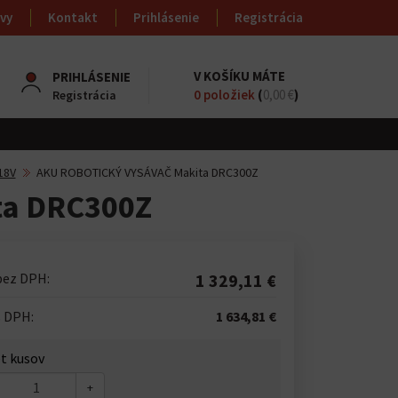
vy
Kontakt
Prihlásenie
Registrácia
V KOŠÍKU MÁTE
PRIHLÁSENIE
0
položiek
(
0,00 €
)
Registrácia
18V
AKU ROBOTICKÝ VYSÁVAČ Makita DRC300Z
ta DRC300Z
bez DPH:
1 329,11 €
s DPH:
1 634,81 €
t kusov
+