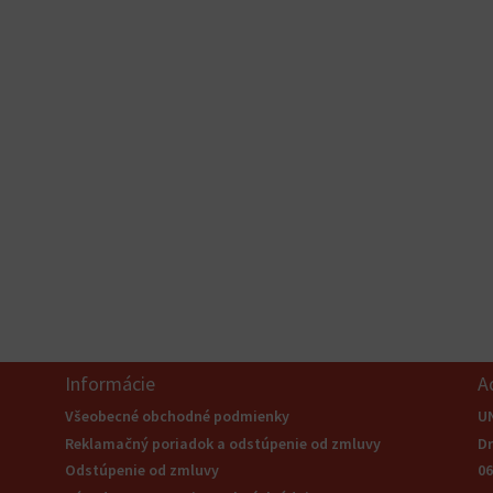
Informácie
A
Všeobecné obchodné podmienky
U
Reklamačný poriadok a odstúpenie od zmluvy
Dr
Odstúpenie od zmluvy
06