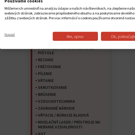
Používame cookies
Vŕtacie kladivá SDS-MAX
Môžeme ich umiestniť na analýzu údajov o našich návštevníkoch, na zlepšenie naši
Špeciálne skrutkovače
webových stránok, zobrazovanie prispôsobeného obsahu a na poskytovanie skvelého
Uhlové vŕtačky
zážitku z webových stránok. Pre viac informácií o cookies používame otvorené nasta
Príklepové skrutkovače
Lampy
Poprieť
Nie, uprav
Ok, pokračujt
Rádiá
VYSÁVAČE / HORÚCOVZDUŠNÉ
PIŠTOLE
REZANIE
FRÉZOVANIE
PÍLENIE
VŔTANIE
SKRUTKOVANIE
BRÚSENIE
VZDUCHOTECHNIKA
ZÁHRADNÉ NÁRADIE
VŔTACIE / BÚRACIE KLADIVÁ
NIVELAČNÝ LASER / PRÍSTROJE NA
MERANIE VZDIALENOSTI
XGT