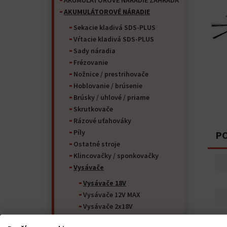
AKUMULÁTOROVÉ NÁRADIE ZÁHRADA
AKUMULÁTOROVÉ NÁRADIE
Sekacie kladivá SDS-PLUS
Vŕtacie kladivá SDS-PLUS
Sady náradia
Frézovanie
Nožnice / prestrihovače
Hoblovanie / brúsenie
Brúsky / uhlové / priame
Skrutkovače
Rázové uťahováky
Píly
PO
Ostatné stroje
Klincovačky / sponkovačky
Vysávače
Vysávače 18V
Vysávače 12V MAX
Vysávače 2x18V
Vŕtacie skrutkovače