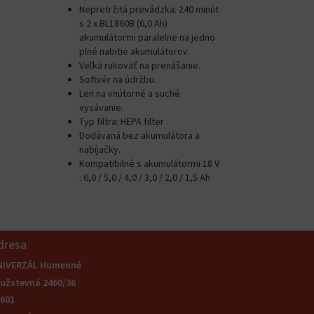
Nepretržitá prevádzka: 240 minút
s 2 x BL1860B (6,0 Ah)
akumulátormi paralelne na jedno
plné nabitie akumulátorov.
Veľká rukoväť na prenášanie.
Softvér na údržbu.
Len na vnútorné a suché
vysávanie.
Typ filtra: HEPA filter
Dodávaná bez akumulátora a
nabíjačky.
Kompatibilné s akumulátormi 18 V
: 6,0 / 5,0 / 4,0 / 3,0 / 2,0 / 1,5 Ah
dresa
NIVERZÁL Humenné
užstevná 2460/36
601