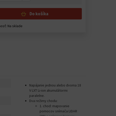
Do košíka
osť: Na sklade
Napájanie jednou alebo dvoma 18
V LXT Li-ion akumulátormi
paralelne.
Dva režimy chodu:
1. chod: mapovanie
pomocov snímača LIDAR