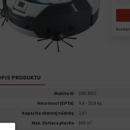
Dostupn
PIS PRODUKTU
Makita ID
DRC300Z
Hmotnosť (EPTA)
9,6 - 10,6 kg
Kapacita zbernej nádoby
3,0 l
Max. čistiaca plocha
600 m²