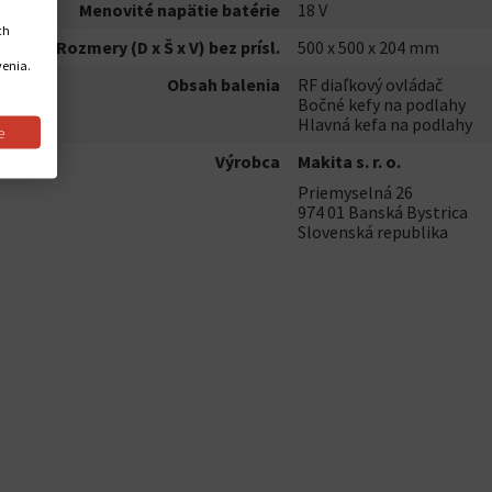
Menovité napätie batérie
18 V
ch
Rozmery (D x Š x V) bez prísl.
500 x 500 x 204 mm
venia.
Obsah balenia
RF diaľkový ovládač
Bočné kefy na podlahy
Hlavná kefa na podlahy
e
Výrobca
Makita s. r. o.
Priemyselná 26
974 01 Banská Bystrica
Slovenská republika