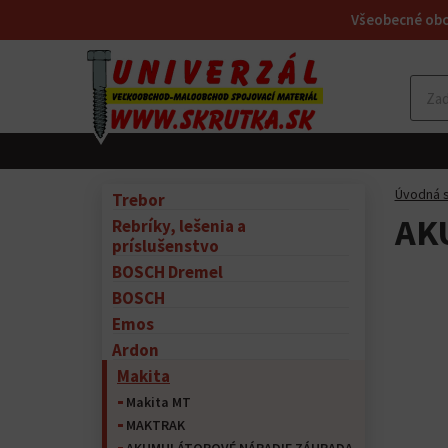
Všeobecné ob
Úvodná s
Trebor
AK
Rebríky, lešenia a
príslušenstvo
BOSCH Dremel
BOSCH
Emos
Ardon
Makita
Makita MT
MAKTRAK