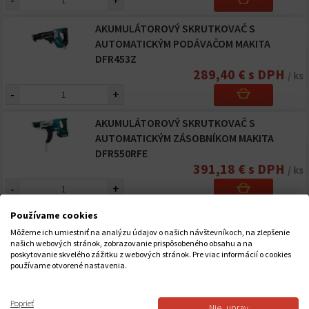
AKUMULÁTOROVÝ SKRUTKOVAČ S
AUTOMATICKÝM PODÁVAČOM MAKITA
DFR453Z
289,40 € s DPH
/ ks
-
+
AKUMULÁTOROVÝ SKRUTKOVAČ S
AUTOMATICKÝM ZÁSOBNÍKOM MAKITA
DFR550RFE
391,18 € s DPH
/ ks
-
+
Používame cookies
AKUMULÁTOROVÝ SKRUTKOVAČ S
AUTOMATICKÝM ZÁSOBNÍKOM MAKITA
Môžeme ich umiestniť na analýzu údajov o našich návštevníkoch, na zlepšenie
našich webových stránok, zobrazovanie prispôsobeného obsahu a na
DFR550Z
poskytovanie skvelého zážitku z webových stránok. Pre viac informácií o cookies
212,93 € s DPH
/ ks
používame otvorené nastavenia.
-
+
Poprieť
Nie, uprav