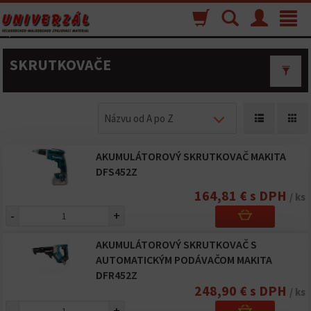
Nákupný
Vyhľadávanie
Menu
Toggle
košík
navigat
SKRUTKOVAČE
Názvu od A po Z
AKUMULÁTOROVÝ SKRUTKOVAČ MAKITA
DFS452Z
164,81 € s DPH
/ ks
-
+
AKUMULÁTOROVÝ SKRUTKOVAČ S
AUTOMATICKÝM PODÁVAČOM MAKITA
DFR452Z
248,90 € s DPH
/ ks
-
+