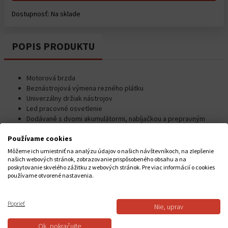
Dostupnosť: Na sklade
POPIS PRODUKTU
Motorová brzda
Beznástrojová výmena rezného plátku
Univerzálny držiak nástrojov
Led pracovné osvetlenie
Dodávané s dvomi akumulátormi, nabíjačkou a prepravným
kufrom
Používame cookies
Kompatibilné s akumulátormi 18 V: 6,0 / 5,0 / 4,0 / 3,0 / 2,0 / 1,5
Ah
Môžeme ich umiestniť na analýzu údajov o našich návštevníkoch, na zlepšenie
našich webových stránok, zobrazovanie prispôsobeného obsahu a na
Makita ID
DJR183RTJ
poskytovanie skvelého zážitku z webových stránok. Pre viac informácií o cookies
používame otvorené nastavenia.
Dĺžka kmitu
13 mm
Faktor akustickej neistoty (K)
3 dB (A)
Poprieť
Nie, uprav
Faktor neistoty vibrácií (K)
1,5 m/s²
Ok, pokračujte