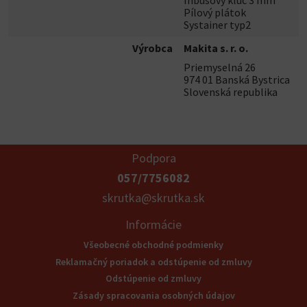
Inbusový kľúč 3 mm
Pílový plátok
Systainer typ2
Výrobca
Makita s. r. o.
Priemyselná 26
974 01 Banská Bystrica
Slovenská republika
Podpora
057/7756082
skrutka@skrutka.sk
Informácie
Všeobecné obchodné podmienky
Reklamačný poriadok a odstúpenie od zmluvy
Odstúpenie od zmluvy
Zásady spracovania osobných údajov