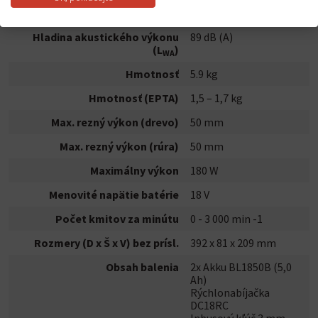
Hladina akustického tlaku (L
)
81 dB (A)
pA
Hladina akustického výkonu
89 dB (A)
(L
)
WA
Hmotnosť
5.9 kg
Hmotnosť (EPTA)
1,5 – 1,7 kg
Max. rezný výkon (drevo)
50 mm
Max. rezný výkon (rúra)
50 mm
Maximálny výkon
180 W
Menovité napätie batérie
18 V
Počet kmitov za minútu
0 - 3 000 min -1
Rozmery (D x Š x V) bez prísl.
392 x 81 x 209 mm
Obsah balenia
2x Akku BL1850B (5,0
Ah)
Rýchlonabíjačka
DC18RC