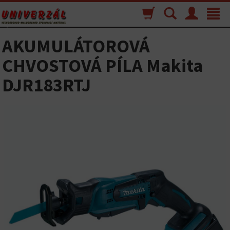
Nákupný
Vyhľadávanie
Menu
Toggle
košík
navigat
AKUMULÁTOROVÁ
CHVOSTOVÁ PÍLA Makita
DJR183RTJ